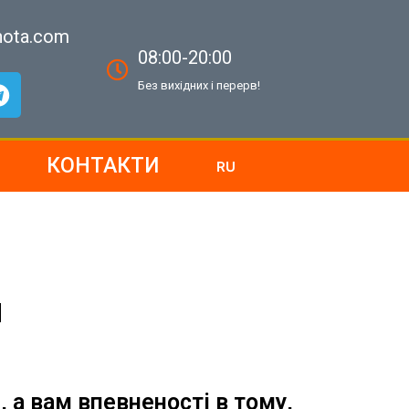
nota.com
08:00-20:00
Без вихідних і перерв!
КОНТАКТИ
RU
И
а вам впевненості в тому,